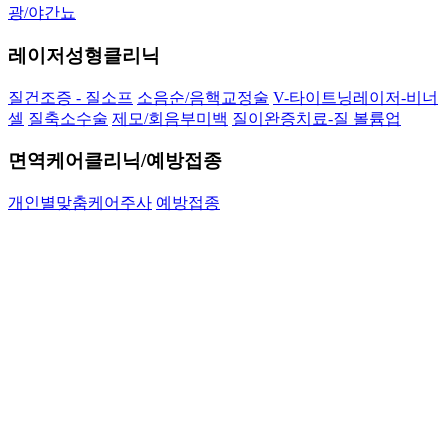
광/야간뇨
레이저성형클리닉
질건조증 - 질소프
소음순/음핵교정술
V-타이트닝레이저-비너
셀
질축소수술
제모/회음부미백
질이완증치료-질 볼륨업
면역케어클리닉/예방접종
개인별맞춤케어주사
예방접종
임신/피임클리닉
임신확인 → 베타15분(아피아스)
배란초음파/산전검사
자궁내
피임장치
사후 피임약
질 건조증
소음순 / 음핵교정술 / 거상술
V-타이트닝 레이저